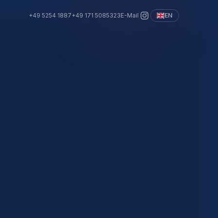
+49 5254 1887
+49 171 5085323
E-Mail
EN