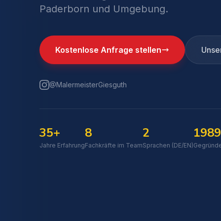
Paderborn und Umgebung.
Kostenlose Anfrage stellen
Unse
@MalermeisterGiesguth
35+
8
2
1989
Jahre Erfahrung
Fachkräfte im Team
Sprachen (DE/EN)
Gegründe